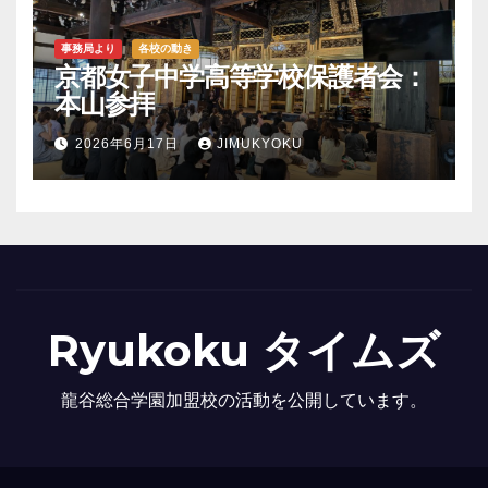
事務局より
各校の動き
京都女子中学高等学校保護者会：
本山参拝
2026年6月17日
JIMUKYOKU
Ryukoku タイムズ
龍谷総合学園加盟校の活動を公開しています。