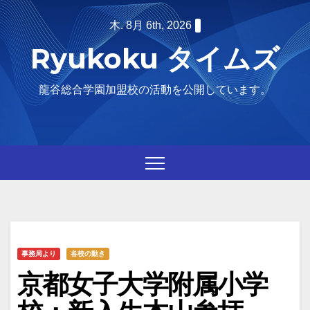
Skip
木. 8月 6th, 2026
to
Ryukoku タイムズ
content
龍谷総合学園加盟校の活動を公開しています。
事務局より
各校の動き
京都女子大学附属小学