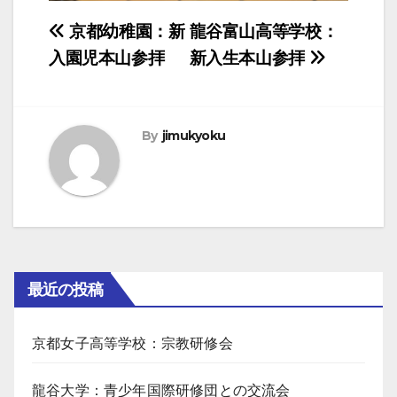
投
京都幼稚園：新
龍谷富山高等学校：
稿
入園児本山参拝
新入生本山参拝
ナ
ビ
By
jimukyoku
ゲ
ー
シ
ョ
ン
最近の投稿
京都女子高等学校：宗教研修会
龍谷大学：青少年国際研修団との交流会