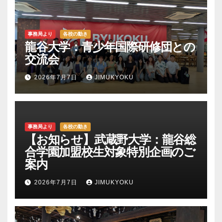
事務局より
各校の動き
龍谷大学：青少年国際研修団との
交流会
2026年7月7日
JIMUKYOKU
事務局より
各校の動き
【お知らせ】武蔵野大学：龍谷総
合学園加盟校生対象特別企画のご
案内
2026年7月7日
JIMUKYOKU