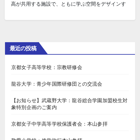
高が共用する施設で、ともに学ぶ空間をデザインす
ることは、全国的にもきわめて稀であり大きな特長
です。学校法人龍谷大学だからこそ実現できる「中
高大連携」 として、ここから新たな可能性を探究・
実践する場をつくり、ウェルビーイングな未来社会
最近の投稿
をつむぎだすことのできる人…
京都女子高等学校：宗教研修会
龍谷大学：青少年国際研修団との交流会
【お知らせ】武蔵野大学：龍谷総合学園加盟校生対
象特別企画のご案内
京都女子中学高等学校保護者会：本山参拝