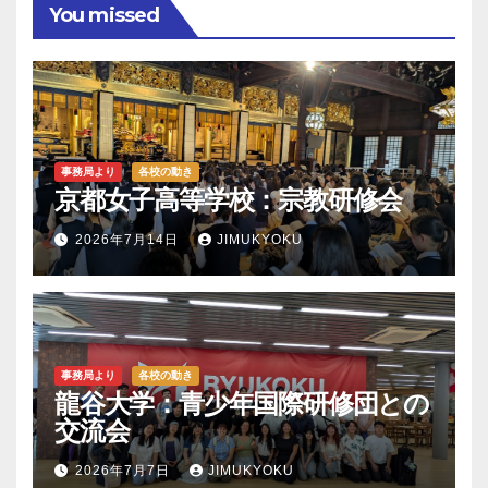
You missed
事務局より
各校の動き
京都女子高等学校：宗教研修会
2026年7月14日
JIMUKYOKU
事務局より
各校の動き
龍谷大学：青少年国際研修団との
交流会
2026年7月7日
JIMUKYOKU