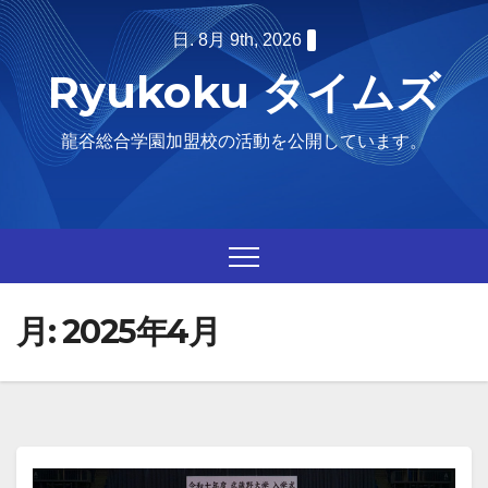
Skip
日. 8月 9th, 2026
to
Ryukoku タイムズ
content
龍谷総合学園加盟校の活動を公開しています。
月:
2025年4月