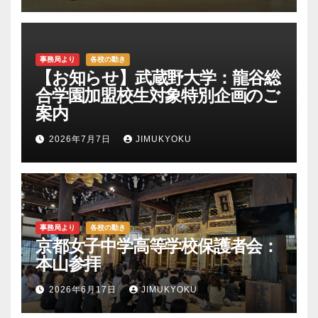
事務局より
各校の動き
【お知らせ】武蔵野大学：龍谷総
合学園加盟校生対象特別企画のご
案内
2026年7月7日
JIMUKYOKU
事務局より
各校の動き
京都女子中学高等学校保護者会：
本山参拝
2026年6月17日
JIMUKYOKU