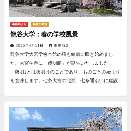
事務局より
各校の動き
龍谷大学：春の学校風景
2025年4月11日
事務局２
龍谷大学大宮学舎本館の桜も綺麗に咲き始めまし
た。大宮学舎に「黎明館」が誕生いたしました。
「黎明｣とは夜明けのことであり、ものごとの始まり
を意味します。七条大宮の北西、七条通沿いに建設
する同校舎には、大学施設として教室や研究室、臨
床心理相談室（大人と子どものこころのクリニッ
ク）などを、中高施設として図書室や自習スペー
ス、食堂を含むコミュニケーションスペースなどを
それぞれ配置。このように同一校舎を大学…